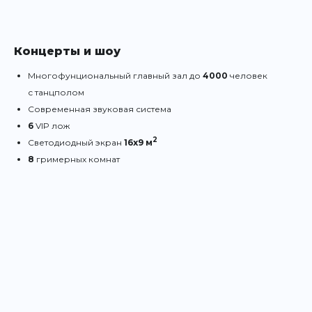
Концерты и шоу
Многофунциональный главный зал до
4000
человек
с танцполом
Современная звуковая система
6
VIP лож
2
Светодиодный экран
16х9 м
8
гримерных комнат