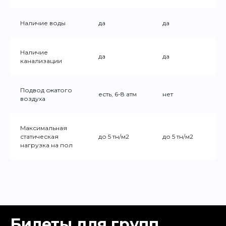
Наличие воды
да
да
Наличие
да
да
канализации
Подвод сжатого
есть, 6-8 атм
нет
воздуха
Максимальная
статическая
до 5 тн/м2
до 5 тн/м2
нагрузка на пол
Билеты для групп