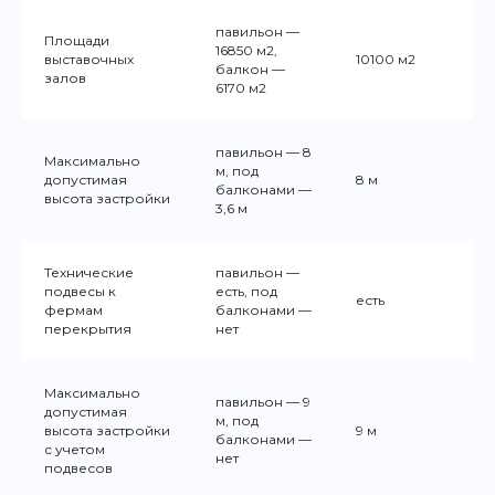
павильон —
Площади
16850 м2,
выставочных
10100 м2
балкон —
залов
6170 м2
павильон — 8
Максимально
м, под
допустимая
8 м
балконами —
высота застройки
3,6 м
Технические
павильон —
подвесы к
есть, под
есть
фермам
балконами —
перекрытия
нет
Максимально
павильон — 9
допустимая
м, под
высота застройки
9 м
балконами —
с учетом
нет
подвесов