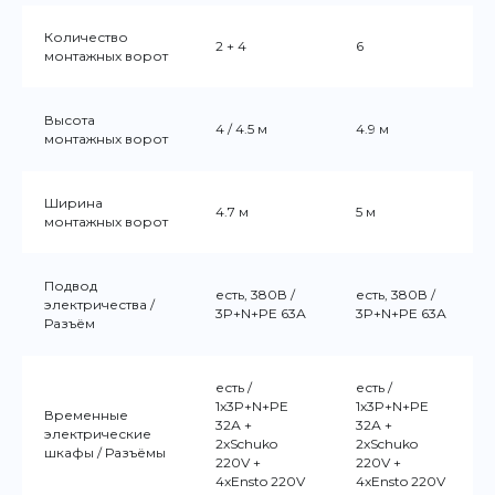
Количество
2 + 4
6
монтажных ворот
Высота
4 / 4.5 м
4.9 м
монтажных ворот
Ширина
4.7 м
5 м
монтажных ворот
Подвод
есть, 380В /
есть, 380В /
электричества /
3P+N+PE 63А
3P+N+PE 63А
Разъём
есть /
есть /
1x3P+N+PE
1x3P+N+PE
Временные
32А +
32А +
электрические
2xSchuko
2xSchuko
шкафы / Разъёмы
220V +
220V +
4xEnsto 220V
4xEnsto 220V